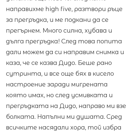
направихме high five, разтвори ръце
за прегръдка, и ме подкани да се
прегърнем. Много силна, хубава и
дълга прегръдка! След това попита
дали можем да си направим снимка и
каза, че се казва Дидо. Беше рано
сутринта, и все още бях в кисело
настроение заради мигрената
която имах, но след усмивката и
прегръдката на Дидо, направо ми взе
болката. Напълни ми душата. Сред
всичките насядали хора, той избра