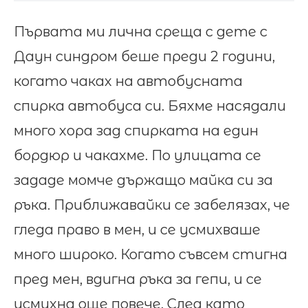
Първата ми лична среща с дете с
Даун синдром беше преди 2 години,
когато чаках на автобусната
спирка автобуса си. Бяхме насядали
много хора зад спирката на един
бордюр и чакахме. По улицата се
зададе момче държащо майка си за
ръка. Приближавайки се забелязах, че
гледа право в мен, и се усмихваше
много широко. Когато съвсем стигна
пред мен, вдигна ръка за гепи, и се
усмихна още повече. След като