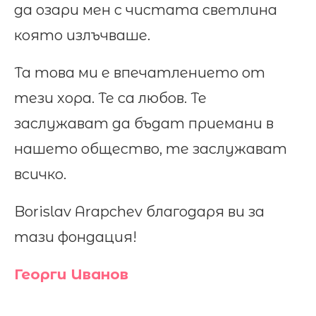
да озари мен с чистата светлина
която излъчваше.
Та това ми е впечатлението от
тези хора. Те са любов. Те
заслужават да бъдат приемани в
нашето общество, те заслужават
всичко.
Borislav Arapchev благодаря ви за
тази фондация!
Георги Иванов