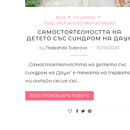
Blog
For parents
I WILL HELP YOU TO HELP YOURSELF
САМОСТОЯТЕЛНОСТТА НА
ДЕТЕТО СЪС СИНДРОМ НА ДАУ
by
Nadezhda Todorova
10/06/2020
„Самостоятелността на детето със
синдром на Даун“ е темата на първат
ни онлайн сесия със…
READ MOREВИЖТЕ ПОВЕЧЕ