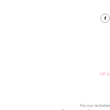
UP W
For our activiti