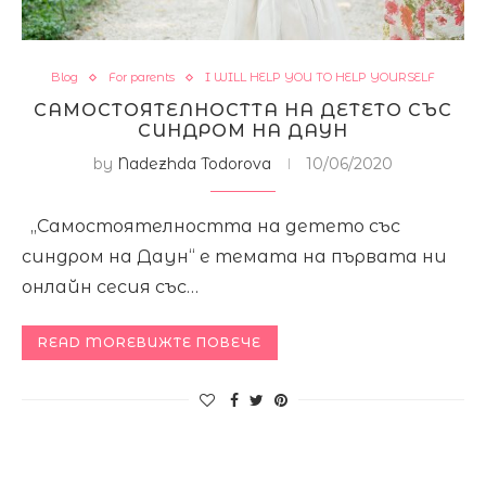
Blog
For parents
I WILL HELP YOU TO HELP YOURSELF
САМОСТОЯТЕЛНОСТТА НА ДЕТЕТО СЪС
СИНДРОМ НА ДАУН
by
Nadezhda Todorova
10/06/2020
„Самостоятелността на детето със
синдром на Даун“ е темата на първата ни
онлайн сесия със…
READ MOREВИЖТЕ ПОВЕЧЕ