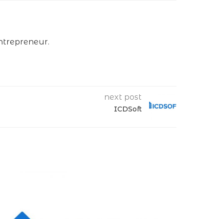
ntrepreneur.
next post
ICDSoft