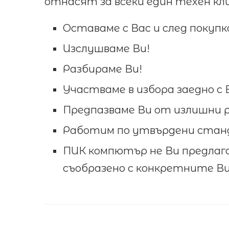
отнасят за всеки един техен кл
Оставаме с Вас и след покуп
Изслушваме Ви!
Разбираме Ви!
Участваме в избора заедно с 
Предпазваме Ви от излишни р
Работим по утвърдени стандар
ПИК компютър не Ви предлаг
съобразено с конкретните Ви