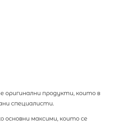
е оригинални продукти, които в
ани специалисти.
 основни максими, които се