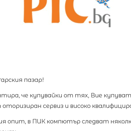
гарския пазар!
тира, че купувайки от тях, Вие купуват
оторизиран сервиз и високо квалифицир
я опит, в ПИК компютър следват няколко