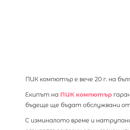
ПИК компютър е вече 20 г. на бъл
Екипът на
ПИК компютър
гаран
бъдеще ще бъдат обслужвани от 
С изминалото време и натрупани