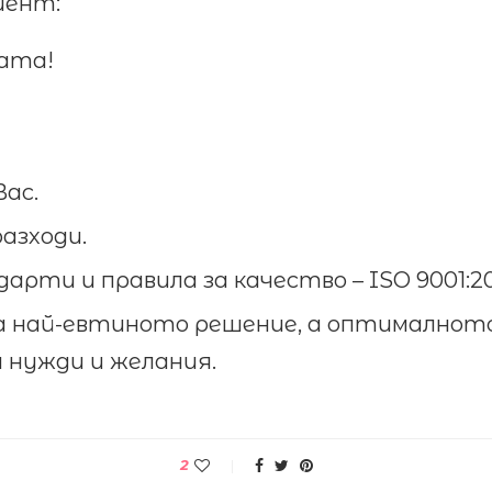
иент:
ката!
Вас.
азходи.
ти и правила за качество – ISO 9001:200
а най-евтиното решение, а оптималнот
 нужди и желания.
2