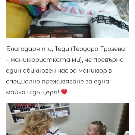
Благодаря ти, Теди (Теодора Грозева
– маникюристката ми), че превърна
един обикновен час за маникюр в
специално преживяване за една
майка и дъщеря!