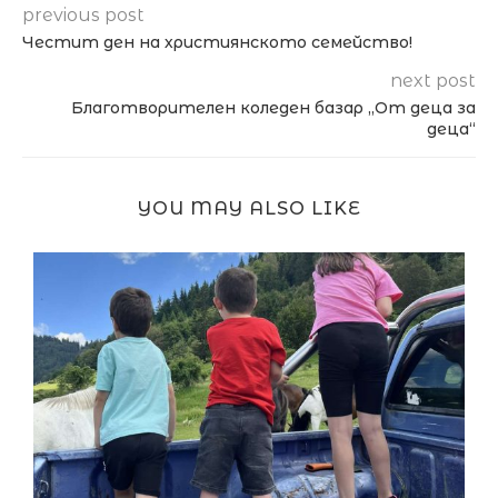
previous post
Честит ден на християнското семейство!
next post
Благотворителен коледен базар „От деца за
деца“
YOU MAY ALSO LIKE