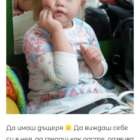
Да имаш дъщеря
Да виждаш себе
си в нея, да гледаш как расте, развива