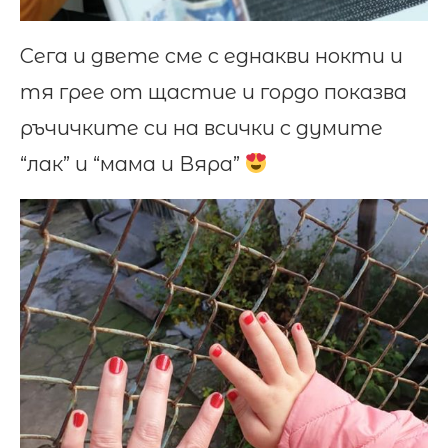
Сега и двете сме с еднакви нокти и
тя грее от щастие и гордо показва
ръчичките си на всички с думите
“лак” и “мама и Вяра”