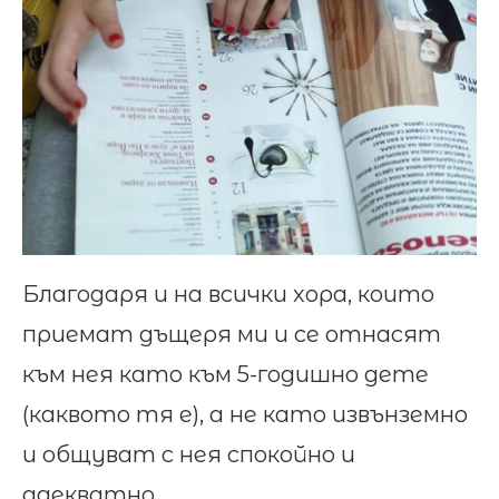
Благодаря и на всички хора, които
приемат дъщеря ми и се отнасят
към нея като към 5-годишно дете
(каквото тя е), а не като извънземно
и общуват с нея спокойно и
адекватно.