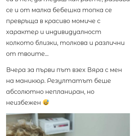
се и от малка бебешка топка се
превръща в красиво момиче с
характер и индивидуалност
колкото близки, толкова и различни
от твоите…
Вчера за първи път взех Вяра с мен
на маникюр. Резултатът беше
абсолютно непланиран, но
неизбежен